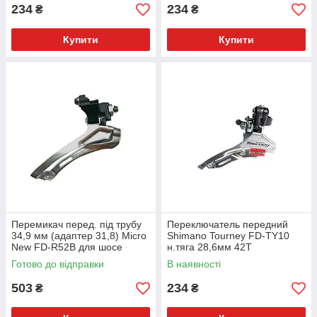
234
234
₴
₴
Купити
Купити
Перемикач перед. під трубу
Переключатель передний
34,9 мм (адаптер 31,8) Micro
Shimano Tourney FD-TY10
New FD-R52B для шосе
н.тяга 28,6мм 42Т
(металік)
Готово до відправки
В наявності
503
234
₴
₴