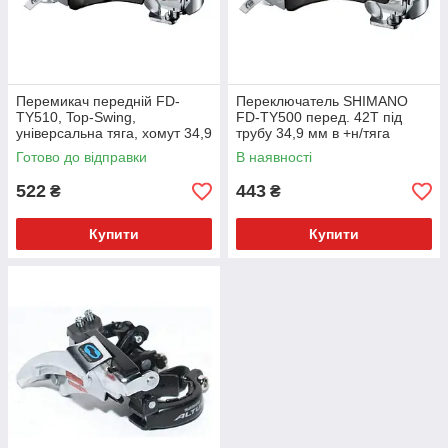
Перемикач передній FD-
Переключатель SHIMANO
TY510, Top-Swing,
FD-TY500 перед. 42T під
універсальна тяга, хомут 34,9
трубу 34,9 мм в +н/тяга
(S/M адаптери), для 48Т
нижні. хомут
Готово до відправки
В наявності
522
443
₴
₴
Купити
Купити