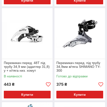
Купити
Купити
Перемикач перед. 48T під
Перемикач перед. під трубу
трубу 34,9 мм (адаптер 31,8)
34,9мм в/тяга SHIMANO TY-
у + н/тяга низ. хомут
300
SHIMANO FD-TY510
В наявності
Готово до відправки
443
375
₴
₴
Купити
Купити