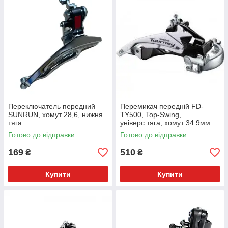
Переключатель передний
Перемикач передній FD-
SUNRUN, хомут 28,6, нижня
TY500, Top-Swing,
тяга
універс.тяга, хомут 34.9мм
(S/M адаптеры), для 42Т
Готово до відправки
Готово до відправки
169
510
₴
₴
Купити
Купити