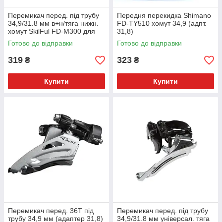
Перемикач перед. під трубу
Передня перекидка Shimano
34,9/31.8 мм в+н/тяга нижн.
FD-TY510 хомут 34,9 (адпт.
хомут SkilFul FD-M300 для
31,8)
3х9
Готово до відправки
Готово до відправки
319
323
₴
₴
Купити
Купити
Перемикач перед. 36T під
Перемикач перед. під трубу
трубу 34,9 мм (адаптер 31,8)
34,9/31.8 мм універсал. тяга