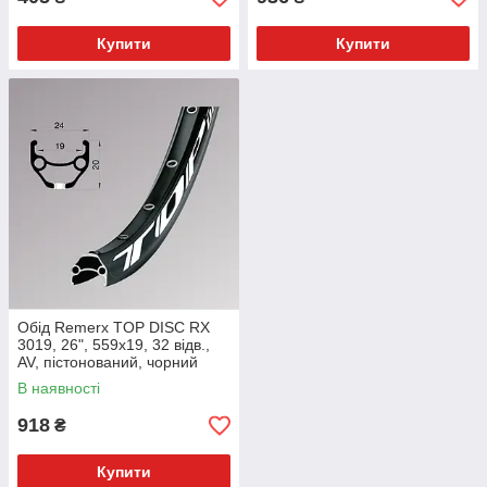
Купити
Купити
Обід Remerx TOP DISC RX
3019, 26", 559x19, 32 відв.,
AV, пістонований, чорний
анодований
В наявності
918
₴
Купити