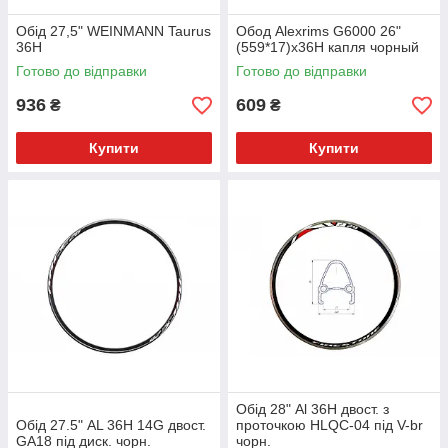
Обід 27,5" WEINMANN Taurus
Обод Alexrims G6000 26"
36Н
(559*17)х36Н капля чорный
Готово до відправки
Готово до відправки
936
609
₴
₴
Купити
Купити
Обід 28" Al 36H двост. з
Обід 27.5" AL 36H 14G двост.
проточкою HLQC-04 під V-br
GA18 під диск. чорн.
чорн.