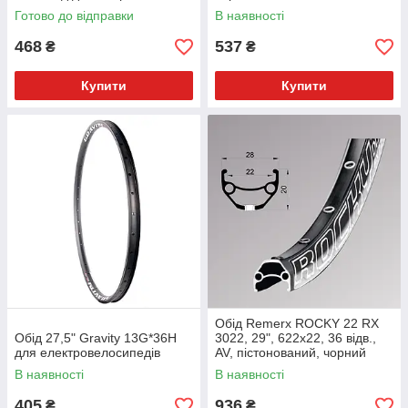
Готово до відправки
В наявності
468
537
₴
₴
Купити
Купити
Обід Remerx ROCKY 22 RX
Обід 27,5" Gravity 13G*36H
3022, 29", 622x22, 36 відв.,
для електровелосипедів
AV, пістонований, чорний
анодований, E-Bi
В наявності
В наявності
405
936
₴
₴