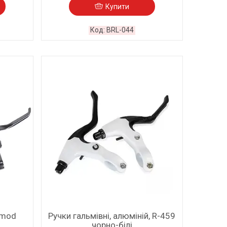
Купити
BRL-044
 mod
Ручки гальмівні, алюміній, R-459
чорно-білі