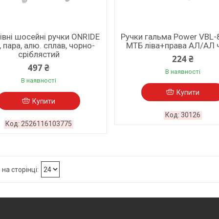
івні шосейні ручки ONRIDE
Ручки гальма Power VBL
f, пара, алю. сплав, чорно-
МТБ ліва+права АЛ/АЛ 
сріблястий
224 ₴
497 ₴
В наявності
В наявності
Купити
Купити
30126
2526116103775