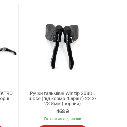
TEKTRO
Ручки гальмівні Winzip 208DL
орні
шосе (під кермо "баран") 22.2-
23.8мм (чорний)
468 ₴
Готово до відправки