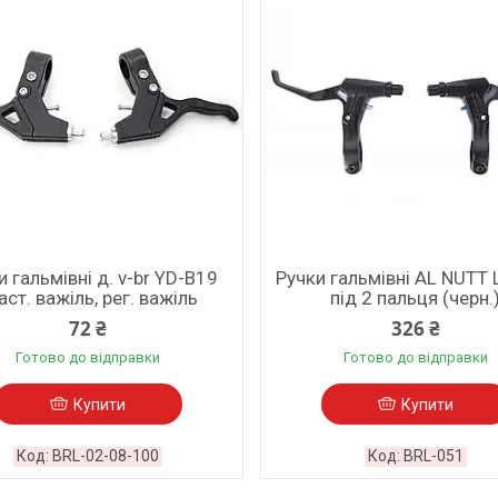
и гальмівні д. v-br YD-B19
Ручки гальмівні AL NUTT
аст. важіль, рег. важіль
під 2 пальця (черн.
72 ₴
326 ₴
Готово до відправки
Готово до відправки
Купити
Купити
BRL-02-08-100
BRL-051