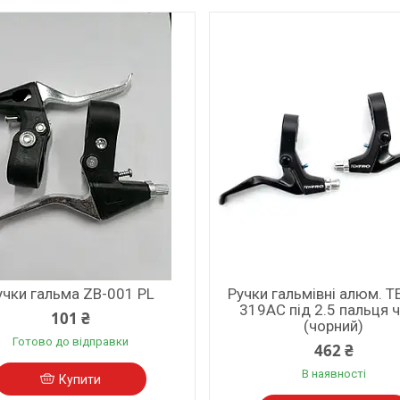
учки гальма ZB-001 PL
Ручки гальмівні алюм. 
319AC під 2.5 пальця ч
101 ₴
(чорний)
Готово до відправки
462 ₴
В наявності
Купити