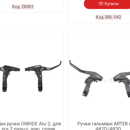
Купити
ZB001
BRL-042
вні ручки ONRIDE Alu-2, для
Ручки гальмівні ARTEK
 під 2 пальці, алю. сплав,
482D/483D