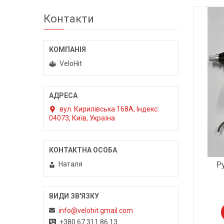
Контакти
VeloHit
вул. Кирилівська 168A, Індекс:
04073, Київ, Україна
Р
Наталя
info@velohit.gmail.com
+380 67 311 86 13