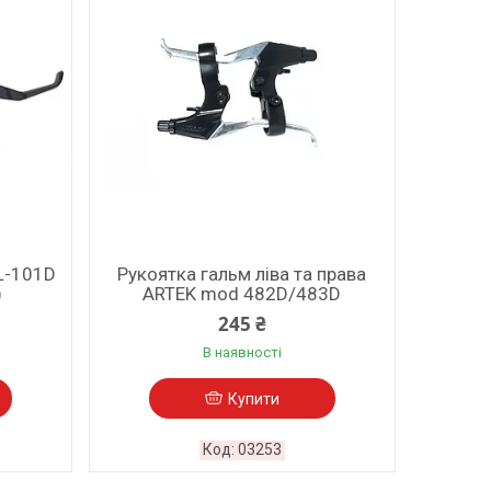
 L-101D
Рукоятка гальм ліва та права
)
ARTEK mod 482D/483D
245 ₴
В наявності
Купити
03253