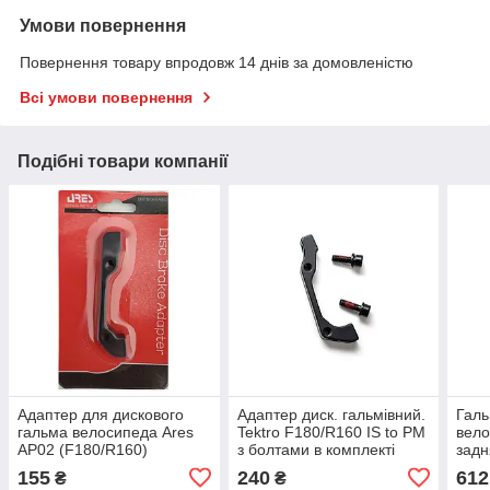
Умови повернення
Повернення товару впродовж 14 днів за домовленістю
Всі умови повернення
Подібні товари компанії
Адаптер для дискового
Адаптер диск. гальмівний.
Галь
гальма велосипеда Ares
Tektro F180/R160 IS to PM
вело
AP02 (F180/R160)
з болтами в комплекті
задн
стис
155
240
612
₴
₴