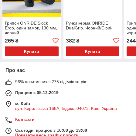
Грипси ONRIDE Slock
Ручки керма ONRIDE
Грип
Ergo, один замок, 130 мм,
DualGrip. Чорний/Сірий
один
чорний
чор
265
382
244
₴
₴
Купити
Купити
Про нас
96% позитивних з 275 відгуків за рік
Працює з 05.12.2019
м. Київ
вул. Кирилівська 168A, Індекс: 04073, Київ, Україна
Контакти
Сьогодні працює з 10:00 до 13:00
Показати весь графік роботи