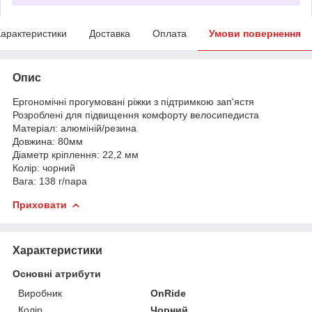
арактеристики
Доставка
Оплата
Умови повернення
Опис
Ергономічні прогумовані ріжки з підтримкою зап'ястя
Розроблені для підвищення комфорту велосипедиста
Матеріал: алюміній/резина
Довжина: 80мм
Діаметр кріплення: 22,2 мм
Колір: чорний
Вага: 138 г/пара
Приховати
Характеристики
Основні атрибути
Виробник
OnRide
Колір
Чорний