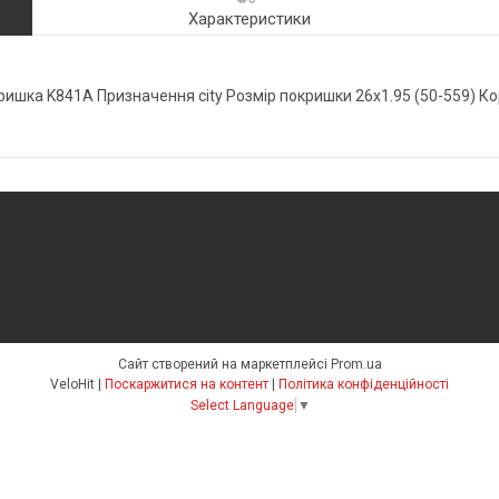
Характеристики
ишка K841А Призначення city Розмір покришки 26x1.95 (50-559) Ко
Сайт створений на маркетплейсі
Prom.ua
VeloHit |
Поскаржитися на контент
|
Політика конфіденційності
Select Language
▼