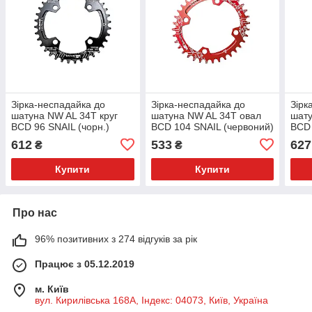
Зірка-неспадайка до
Зірка-неспадайка до
Зірк
шатуна NW AL 34T круг
шатуна NW AL 34T овал
шату
BCD 96 SNAIL (чорн.)
BCD 104 SNAIL (червоний)
BCD 
612
533
627
₴
₴
Купити
Купити
Про нас
96% позитивних з 274 відгуків за рік
Працює з 05.12.2019
м. Київ
вул. Кирилівська 168A, Індекс: 04073, Київ, Україна