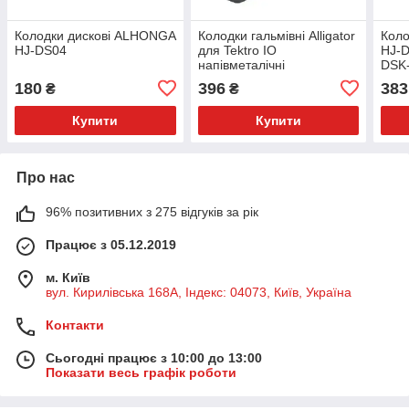
Колодки дискові ALHONGA
Колодки гальмівні Alligator
Коло
HJ-DS04
для Tektro IO
HJ-
напівметалічні
DSK-
NINE
180
396
383
₴
₴
Купити
Купити
Про нас
96% позитивних з 275 відгуків за рік
Працює з 05.12.2019
м. Київ
вул. Кирилівська 168A, Індекс: 04073, Київ, Україна
Контакти
Сьогодні працює з 10:00 до 13:00
Показати весь графік роботи