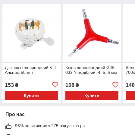
Дзвінок велосипедний VLT
Ключ велосипедний GJB-
Вел
Альпакі 58mm
032 Y-подібний, 4, 5, 6 мм.
700x
153
108
148
₴
₴
Купити
Купити
Про нас
96% позитивних з 275 відгуків за рік