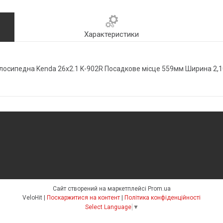
Характеристики
лосипедна Kenda 26х2.1 K-902R Посадкове місце 559мм Ширина 2,1
Сайт створений на маркетплейсі
Prom.ua
VeloHit |
Поскаржитися на контент
|
Політика конфіденційності
Select Language
▼