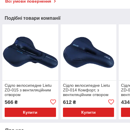
Всі умови повернення
Подібні товари компанії
Сідло велосипедне Lietu
Сідло велосипедне Lietu
Сідл
ZD-015 з вентиляційним
ZD-014 Комфорт, з
ZD-0
отвором
вентиляційним отвором
вент
566
612
434
₴
₴
Купити
Купити